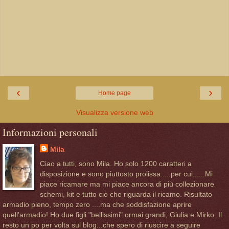
‹
›
Home page
Visualizza versione web
Informazioni personali
Mila
Ciao a tutti, sono Mila. Ho solo 1200 caratteri a
disposizione e sono piuttosto prolissa.....per cui......Mi
piace ricamare ma mi piace ancora di più collezionare
schemi, kit e tutto ciò che riguarda il ricamo. Risultato
armadio pieno, tempo zero ....ma che soddisfazione aprire
quell'armadio! Ho due figli "bellissimi" ormai grandi, Giulia e Mirko. Il
resto un po per volta sul blog...che spero di riuscire a seguire